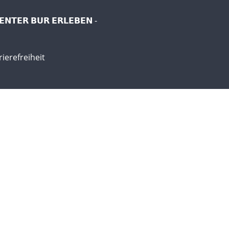
𝗘𝗡𝗧𝗘𝗥 𝗕𝗨𝗥 𝗘𝗥𝗟𝗘𝗕𝗘𝗡 -
rierefreiheit