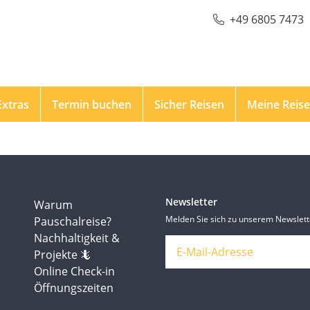
+49 6805 7473
Extras
Termin buchen
Sicher Reisen
Meine Reis
Newsletter
Warum
Melden Sie sich zu unserem Newslett
Pauschalreise?
Nachhaltigkeit &
Projekte 🦎
Online Check-in
Öffnungszeiten