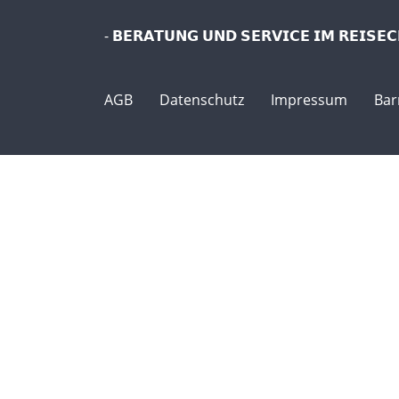
- 𝗕𝗘𝗥𝗔𝗧𝗨𝗡𝗚 𝗨𝗡𝗗 𝗦𝗘𝗥𝗩𝗜𝗖𝗘 𝗜𝗠 𝗥𝗘𝗜𝗦𝗘𝗖
AGB
Datenschutz
Impressum
Bar