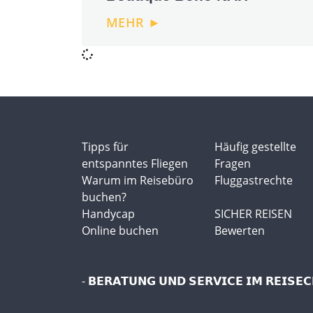
MEHR ►
Tipps für
Häufig gestellte
entspanntes Fliegen
Fragen
Warum im Reisebüro
Fluggastrechte
buchen?
Handycap
SICHER REISEN
Online buchen
Bewerten
- 𝗕𝗘𝗥𝗔𝗧𝗨𝗡𝗚 𝗨𝗡𝗗 𝗦𝗘𝗥𝗩𝗜𝗖𝗘 𝗜𝗠 𝗥𝗘𝗜𝗦𝗘𝗖