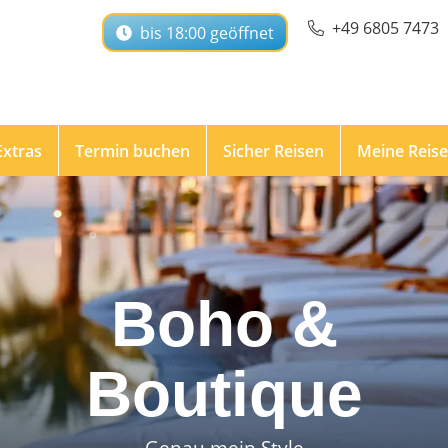
+49 6805 7473
bis 18:00 geöffnet
Extras
Termin buchen
Sicher Reisen
Meine Reis
Boho &
Boutique
Genau mein Style