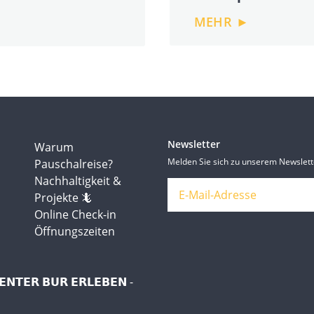
MEHR ►
Newsletter
Warum
Melden Sie sich zu unserem Newslett
Pauschalreise?
Nachhaltigkeit &
Projekte 🦎
Online Check-in
Öffnungszeiten
𝗘𝗡𝗧𝗘𝗥 𝗕𝗨𝗥 𝗘𝗥𝗟𝗘𝗕𝗘𝗡 -