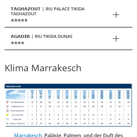
𝗧𝗔𝗚𝗛𝗔𝗭𝗢𝗨𝗧 | RIU PALACE TIKIDA
TAGHAZOUT
⭐⭐⭐⭐⭐
𝗔𝗚𝗔𝗗𝗜𝗥 | RIU TIKIDA DUNAS
⭐⭐⭐⭐
Klima Marrakesch
Marrakesch
,
Paläste, Palmen und der Duft des