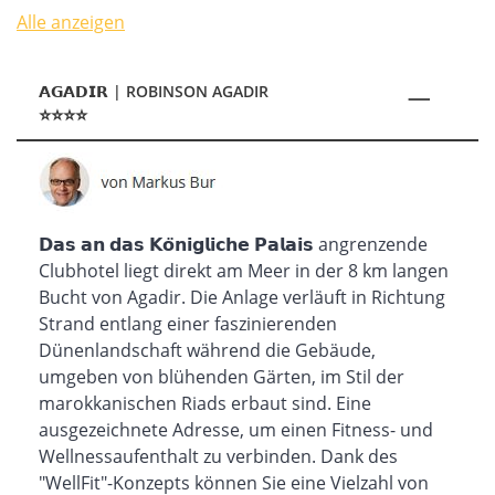
Alle anzeigen
𝗔𝗚𝗔𝗗𝗜𝗥 | ROBINSON AGADIR
⭐⭐⭐⭐
𝗗𝗮𝘀 𝗮𝗻 𝗱𝗮𝘀 𝗞𝗼̈𝗻𝗶𝗴𝗹𝗶𝗰𝗵𝗲 𝗣𝗮𝗹𝗮𝗶𝘀 angrenzende
Clubhotel liegt direkt am Meer in der 8 km langen
Bucht von Agadir. Die Anlage verläuft in Richtung
Strand entlang einer faszinierenden
Dünenlandschaft während die Gebäude,
umgeben von blühenden Gärten, im Stil der
marokkanischen Riads erbaut sind. Eine
ausgezeichnete Adresse, um einen Fitness- und
Wellnessaufenthalt zu verbinden. Dank des
"WellFit"-Konzepts können Sie eine Vielzahl von