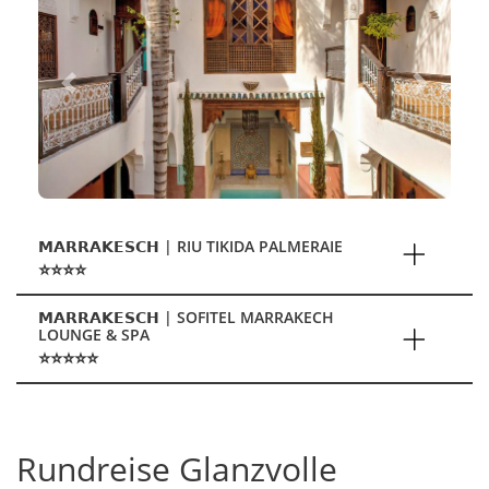
Previous
Next
𝗠𝗔𝗥𝗥𝗔𝗞𝗘𝗦𝗖𝗛 | RIU TIKIDA PALMERAIE
⭐⭐⭐⭐
𝗠𝗔𝗥𝗥𝗔𝗞𝗘𝗦𝗖𝗛 | SOFITEL MARRAKECH
LOUNGE & SPA
⭐⭐⭐⭐⭐
Rundreise Glanzvolle