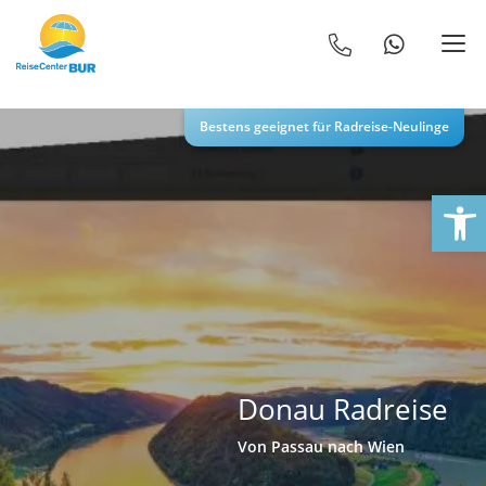
Bestens geeignet für Radreise-Neulinge
We
Donau Radreise
Von Passau nach Wien