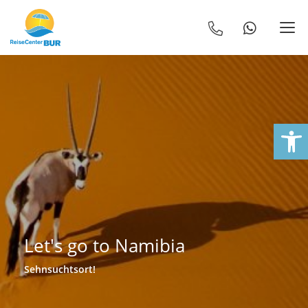
We
Let's go to Namibia
Sehnsuchtsort!