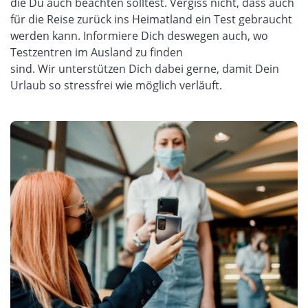
die Du auch beachten solltest.
Vergiss nicht, dass auch
für die
R
eise
zurück ins Heimatland
ein Test gebraucht
werden kann
.
I
nformiere Dich
deswegen
auch
,
wo
Testzentren
im
Ausland zu finden
sind.
Wir
unterstützen Dich dabei
gerne
, damit
Dein
Urlaub
so
stressfrei
wie möglich verläuft.