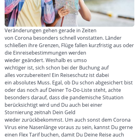
Veränderungen
gehen gerade in
Zeiten
von
Corona
besonders schnell vonstatten
. Länder
schließen
ihre
Grenzen, Flüge
fallen
kurzfristig
aus
oder
die
Einreisebestimmung
en
werden
wieder
geändert
.
Weshalb es
umso
wichtiger
ist,
sich
schon bei der Buchung auf
alles
vorzubereiten
!
Ein
Reiseschutz
ist dabei
ein
absolutes Muss
.
Egal
,
ob Du schon abgesichert bist
oder
das noch
auf
Deiner To-Do-Liste steht
,
achte
besonders darauf, dass die pandemische Situation
berücksichtigt wird und
D
u auch bei einer
Stornierung
zeitnah
Dein Geld
wieder
zurückbekommst
.
Um
auch sonst dem Corona
Virus eine Nasenlänge voraus zu sein, kannst Du gerne
einen
Flex Tarif
buchen, damit Du Deine Reise auch