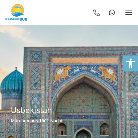
We
Usbekistan
Märchen aus 1001 Nacht